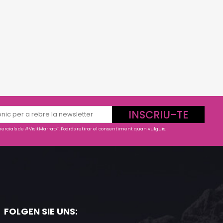
INSCRIU-TE
rcials de #VisitMarratxí. Podràs retirar el consentiment quan vulguis.
FOLGEN SIE UNS: