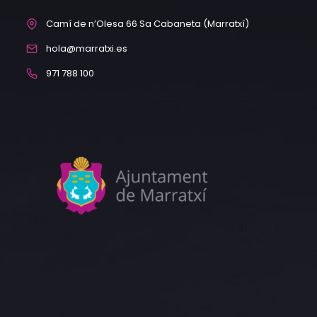
Camí de n’Olesa 66 Sa Cabaneta (Marratxí)
hola@marratxi.es
971 788 100