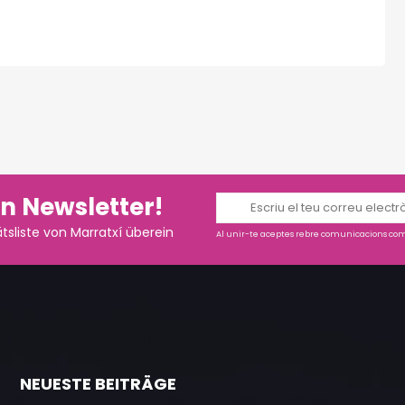
n Newsletter!
tsliste von Marratxí überein
Al unir-te aceptes rebre comunicacions come
NEUESTE BEITRÄGE