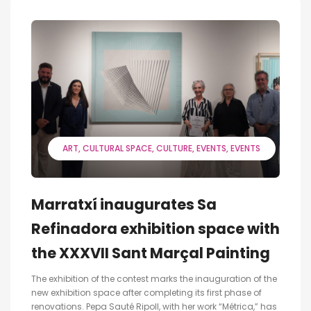
ART
CULTURAL SPACE
CULTURE
EVENTS
EVENTS
Marratxí inaugurates Sa
Refinadora exhibition space with
the XXXVII Sant Marçal Painting
The exhibition of the contest marks the inauguration of the
new exhibition space after completing its first phase of
renovations. Pepa Sauté Ripoll, with her work “Métrica,” has