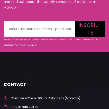
and find out about the weekly schedule of activities in
Marratxí
INSCRIU-
TE
Al unir-te aceptes rebre comunicacions comercials de #VisitMarratxí. Podràs retirar el
consentiment quan vulguis.
CONTACT
Camí de n’Olesa 66 Sa Cabaneta (Marratxí)
hola@marratxi.es