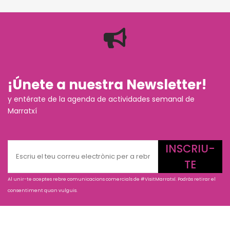
¡Únete a nuestra Newsletter!
y entérate de la agenda de actividades semanal de
Marratxí
INSCRIU-
TE
Al unir-te aceptes rebre comunicacions comercials de #VisitMarratxí. Podràs retirar el
consentiment quan vulguis.