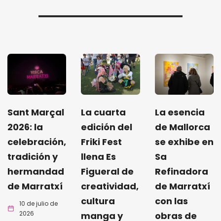
Sant Marçal
La cuarta
La esencia
2026: la
edición del
de Mallorca
celebración,
Friki Fest
se exhibe en
tradición y
llena Es
Sa
hermandad
Figueral de
Refinadora
de Marratxí
creatividad,
de Marratxí
cultura
con las
10 de julio de
2026
manga y
obras de