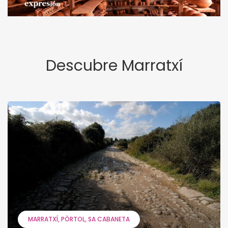
Descubre Marratxí
MARRATXÍ
PÒRTOL
SA CABANETA