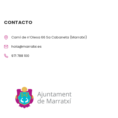
CONTACTO
Camí de n’Olesa 66 Sa Cabaneta (Marratxí)
hola@marratxi.es
971 788 100