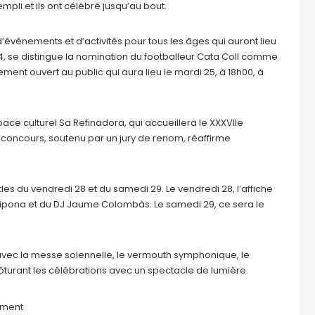
mpli et ils ont célébré jusqu’au bout.
’événements et d’activités pour tous les âges qui auront lieu
, se distingue la nomination du footballeur Cata Coll comme
ement ouvert au public qui aura lieu le mardi 25, à 18h00, à
space culturel Sa Refinadora, qui accueillera le XXXVIIe
 concours, soutenu par un jury de renom, réaffirme
les du vendredi 28 et du samedi 29. Le vendredi 28, l’affiche
ipona et du DJ Jaume Colombàs. Le samedi 29, ce sera le
, avec la messe solennelle, le vermouth symphonique, le
lôturant les célébrations avec un spectacle de lumière.
ment