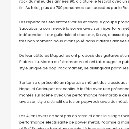
rock du milieu des années 90, a clôturé le festival avec un 
fin. Au total, plus de 700 personnes sont passées par le Rot
Les répertoires étaient très variés et chaque groupe proposa
Succubus, a commencé la soirée avec son répertoire métal
indépendant. Leur guitariste et chanteur, Salva, a assuré qu’
très bon moment. Nous avons joué dans d’autres années et 
De leur côté, les Mapaches ont proposé des guitares et une
Platero i tu, Marea ou Extremoduro et ont fait bouger le p
style unique de pop-rock martien, se distinguant parmi l
Sentonze a présenté un répertoire mêlant des classiques d
Nepal et Caricuper ont continué la fête avec une présence
montés sur scène avec une performance mémorable de rock
avec son style distinctif de fusion pop-rock avec du métal,
Les Alien Lovers ne sont pas en reste et dans le sillage roc
performance électrisante de power metal. Poomse a maint
et Self Service a fourni une proximité impressionnante avec