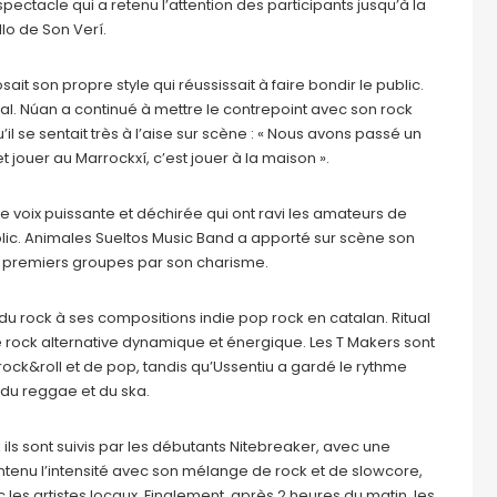
spectacle qui a retenu l’attention des participants jusqu’à la
llo de Son Verí.
it son propre style qui réussissait à faire bondir le public.
. Núan a continué à mettre le contrepoint avec son rock
il se sentait très à l’aise sur scène : « Nous avons passé un
jouer au Marrockxí, c’est jouer à la maison ».
 voix puissante et déchirée qui ont ravi les amateurs de
ublic. Animales Sueltos Music Band a apporté sur scène son
es premiers groupes par son charisme.
u rock à ses compositions indie pop rock en catalan. Ritual
 rock alternative dynamique et énergique. Les T Makers sont
&roll et de pop, tandis qu’Ussentiu a gardé le rythme
 du reggae et du ska.
k ils sont suivis par les débutants Nitebreaker, avec une
enu l’intensité avec son mélange de rock et de slowcore,
 les artistes locaux. Finalement, après 2 heures du matin, les