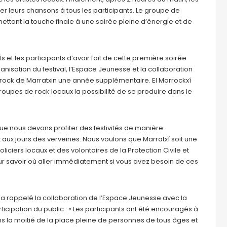
er leurs chansons à tous les participants. Le groupe de
ettant la touche finale à une soirée pleine d’énergie et de
 et les participants d’avoir fait de cette première soirée
nisation du festival, l’Espace Jeunesse et la collaboration
 rock de Marratxin une année supplémentaire. El Marrockxí
 groupes de rock locaux la possibilité de se produire dans le
que nous devons profiter des festivités de manière
t aux jours des verveines. Nous voulons que Marratxí soit une
iciers locaux et des volontaires de la Protection Civile et
ur savoir où aller immédiatement si vous avez besoin de ces
a, a rappelé la collaboration de l’Espace Jeunesse avec la
ticipation du public : « Les participants ont été encouragés à
ns la moitié de la place pleine de personnes de tous âges et