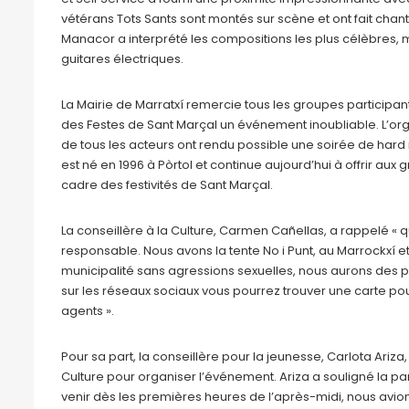
vétérans Tots Sants sont montés sur scène et ont fait chant
Manacor a interprété les compositions les plus célèbres, m
guitares électriques.
La Mairie de Marratxí remercie tous les groupes participants
des Festes de Sant Marçal un événement inoubliable. L’orga
de tous les acteurs ont rendu possible une soirée de hard
est né en 1996 à Pòrtol et continue aujourd’hui à offrir aux
cadre des festivités de Sant Marçal.
La conseillère à la Culture, Carmen Cañellas, a rappelé « 
responsable. Nous avons la tente No i Punt, au Marrockxí e
municipalité sans agressions sexuelles, nous aurons des pol
sur les réseaux sociaux vous pourrez trouver une carte po
agents ».
Pour sa part, la conseillère pour la jeunesse, Carlota Ariz
Culture pour organiser l’événement. Ariza a souligné la par
venir dès les premières heures de l’après-midi, nous avio