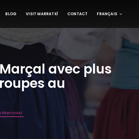
BLOG
VISIT MARRATXÍ
CONTACT
FRANÇAIS
t Marçal avec plus
groupes au
u Marrockxí