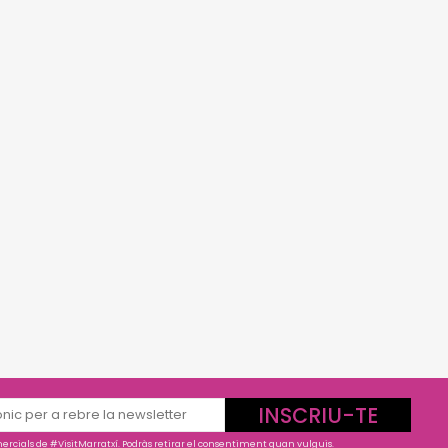
INSCRIU-TE
rcials de #VisitMarratxí. Podràs retirar el consentiment quan vulguis.