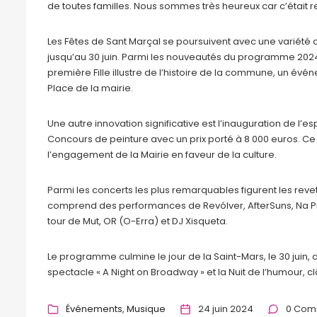
de toutes familles. Nous sommes très heureux car c’était re
Les Fêtes de Sant Marçal se poursuivent avec une variété d
jusqu’au 30 juin. Parmi les nouveautés du programme 2024
première Fille illustre de l’histoire de la commune, un évén
Place de la mairie.
Une autre innovation significative est l’inauguration de l’e
Concours de peinture avec un prix porté à 8 000 euros. Ce
l’engagement de la Mairie en faveur de la culture.
Parmi les concerts les plus remarquables figurent les revet
comprend des performances de Revólver, AfterSuns, Na P
tour de Mut, OR (O-Erra) et DJ Xisqueta.
Le programme culmine le jour de la Saint-Mars, le 30 juin
spectacle « A Night on Broadway » et la Nuit de l’humour, c
Événements
Musique
24 juin 2024
0 Com