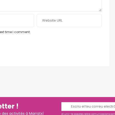
next time I comment.
tter !
es activités à Marratxí
Al unir-te aceptes rebre comunicacions come