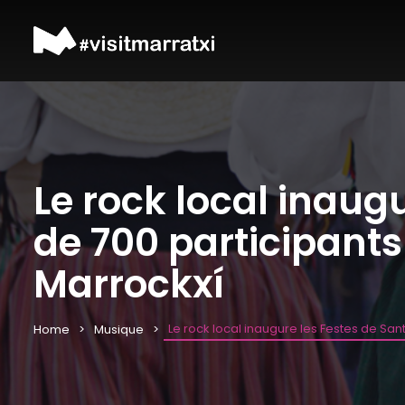
Le rock local inaug
de 700 participant
Marrockxí
Le rock local inaugure les Festes de Sa
Home
Musique