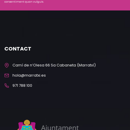
consentiment quan vulguis.
CONTACT
Camí de n’Olesa 66 Sa Cabaneta (Marratxí)
hola@marratxi.es
971 788 100