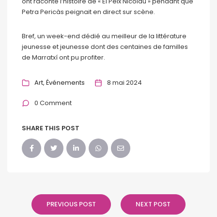
ont raconté l’histoire de « El Peix Nicolau » pendant que
Petra Pericàs peignait en direct sur scène.
Bref, un week-end dédié au meilleur de la littérature
jeunesse et jeunesse dont des centaines de familles
de Marratxí ont pu profiter.
Art
Événements
8 mai 2024
0 Comment
SHARE THIS POST
PREVIOUS POST
NEXT POST