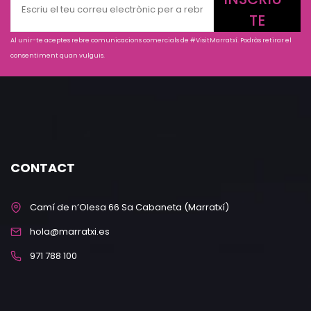
TE
Al unir-te aceptes rebre comunicacions comercials de #VisitMarratxí. Podràs retirar el
consentiment quan vulguis.
CONTACT
Camí de n’Olesa 66 Sa Cabaneta (Marratxí)
hola@marratxi.es
971 788 100