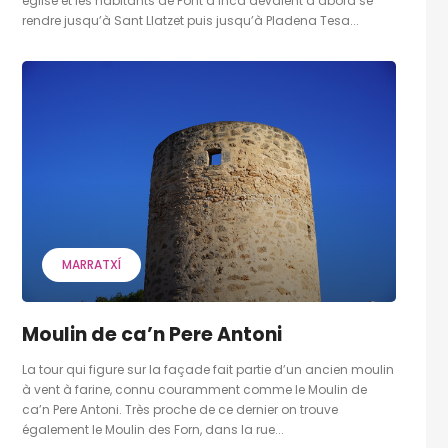
église et les habitants de Pont d’Inca devaient d’abord se
rendre jusqu’à Sant Llatzet puis jusqu’à Pladena Tesa...
MARRATXÍ
Moulin de ca’n Pere Antoni
La tour qui figure sur la façade fait partie d’un ancien moulin
à vent à farine, connu couramment comme le Moulin de
ca’n Pere Antoni. Très proche de ce dernier on trouve
également le Moulin des Forn, dans la rue...