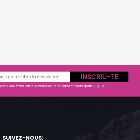
INSCRIU-TE
rcials de #VisitMarratxí. Podràs retirar el consentiment quan vulguis.
SUIVEZ-NOUS: