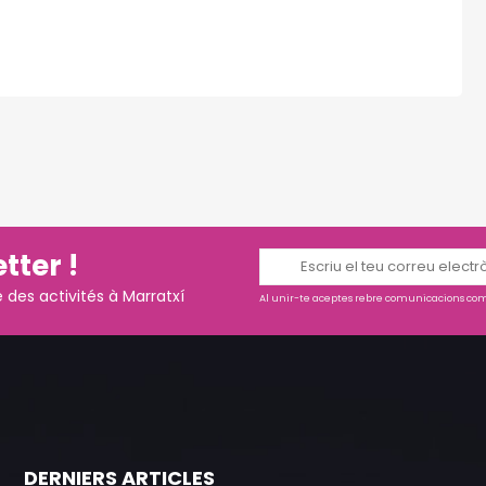
tter !
es activités à Marratxí
Al unir-te aceptes rebre comunicacions come
DERNIERS ARTICLES