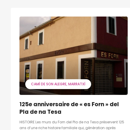
CAMÍ DE SON ALEGRE
MARRATXÍ
125e anniversaire de « es Forn » del
Pla de na Tesa
HISTOIRE Les murs du Forn del Pla de na Tesa préservent 125
ans d’une riche histoire familiale qui, génération après