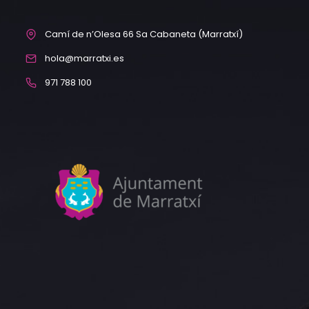
Camí de n’Olesa 66 Sa Cabaneta (Marratxí)
hola@marratxi.es
971 788 100