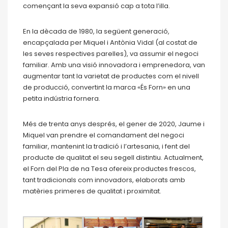
començant la seva expansió cap a tota l’illa.
En la dècada de 1980, la següent generació,
encapçalada per Miquel i Antònia Vidal (al costat de
les seves respectives parelles), va assumir el negoci
familiar. Amb una visió innovadora i emprenedora, van
augmentar tant la varietat de productes com el nivell
de producció, convertint la marca «És Forn» en una
petita indústria fornera.
Més de trenta anys després, el gener de 2020, Jaume i
Miquel van prendre el comandament del negoci
familiar, mantenint la tradició i l’artesania, i fent del
producte de qualitat el seu segell distintiu. Actualment,
el Forn del Pla de na Tesa ofereix productes frescos,
tant tradicionals com innovadors, elaborats amb
matèries primeres de qualitat i proximitat.