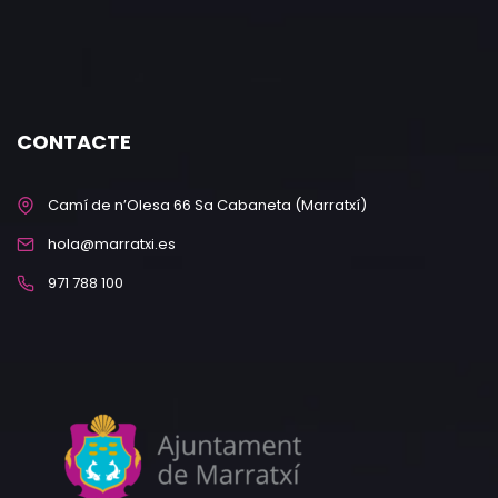
CONTACTE
Camí de n’Olesa 66 Sa Cabaneta (Marratxí)
hola@marratxi.es
971 788 100