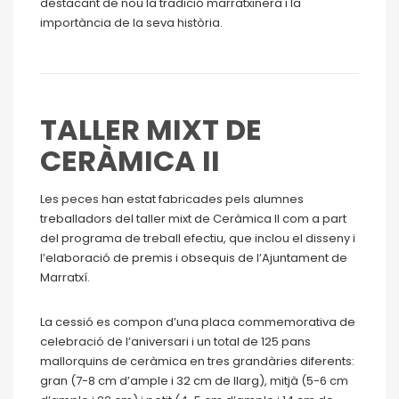
destacant de nou la tradició marratxinera i la
importància de la seva història.
TALLER MIXT DE
CERÀMICA II
Les peces han estat fabricades pels alumnes
treballadors del taller mixt de Ceràmica II com a part
del programa de treball efectiu, que inclou el disseny i
l’elaboració de premis i obsequis de l’Ajuntament de
Marratxí.
La cessió es compon d’una placa commemorativa de
celebració de l’aniversari i un total de 125 pans
mallorquins de ceràmica en tres grandàries diferents:
gran (7-8 cm d’ample i 32 cm de llarg), mitjà (5-6 cm