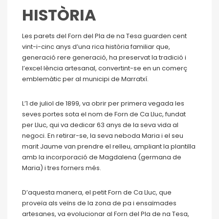
HISTÒRIA
Les parets del Forn del Pla de na Tesa guarden cent
vint-i-cinc anys d’una rica història familiar que,
generació rere generació, ha preservat la tradició i
l’excel·lència artesanal, convertint-se en un comerç
emblemàtic per al municipi de Marratxí.
L’1 de juliol de 1899, va obrir per primera vegada les
seves portes sota el nom de Forn de Ca Lluc, fundat
per Lluc, qui va dedicar 63 anys de la seva vida al
negoci. En retirar-se, la seva neboda Maria i el seu
marit Jaume van prendre el relleu, ampliant la plantilla
amb la incorporació de Magdalena (germana de
Maria) i tres forners més.
D’aquesta manera, el petit Forn de Ca Lluc, que
proveïa als veïns de la zona de pa i ensaïmades
artesanes, va evolucionar al Forn del Pla de na Tesa,