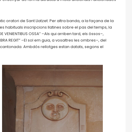
tic oratori de Sant Llatzet. Per altra banda, a la façana de la
es habituals inscripcions llatines sobre el pas del temps, la
RDE VENIENTIBUS OSSA” –Als qui arriben tard, els óssos–,
RA REGIT” –El sol em guia, a vosaltres les ombres–, del
a cantonada. Ambdós rellotges estan datats, segons el