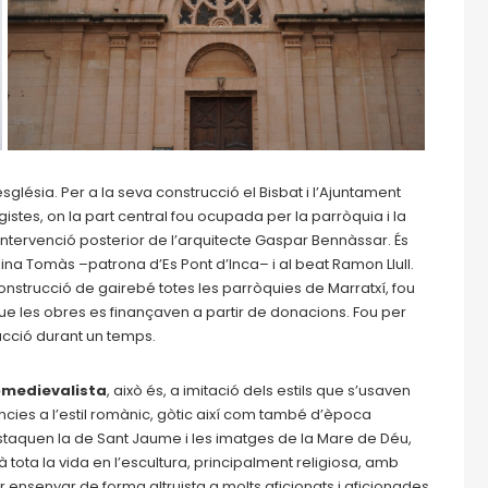
sglésia. Per a la seva construcció el Bisbat i l’Ajuntament
stes, on la part central fou ocupada per la parròquia i la
intervenció posterior de l’arquitecte Gaspar Bennàssar. És
lina Tomàs –patrona d’Es Pont d’Inca– i al beat Ramon Llull.
nstrucció de gairebé totes les parròquies de Marratxí, fou
a que les obres es finançaven a partir de donacions. Fou per
cció durant un temps.
omedievalista
, això és, a imitació dels estils que s’usaven
cies a l’estil romànic, gòtic així com també d’època
estaquen la de Sant Jaume i les imatges de la Mare de Déu,
 tota la vida en l’escultura, principalment religiosa, amb
 ensenyar de forma altruista a molts aficionats i aficionades