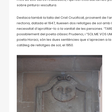
sobre pintura i escultura.
Destaca també la talla del Crist Crucificat, provinent de l’an
rectoria, datada el 1947, llueixen dos rellotges de sol amb l
necessitat d’aprofitar-lo o la vanitat de les persones. “TA
possiblement del poeta clàssic Prudenci, i “SOL ME VOS UMB
poeta Horaci, són les dues sentències que s’aprecien a l
catàleg de rellotges de sol, el 1950.