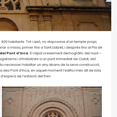
ls 400 habitants. Tot i això, no disposava d’un temple propi,
r a missa, primer fins a Sant Llatzet, i després fins al Pla de
 del Pont d’Inca
. El ràpid creixement demogràfic del nucli –
tzems i d’indústries a un punt immediat de Ciutat, així
 féu necessari habilitar un any abans de la seva construcció,
a des Pont d’Inca, en aquell moment l’edifici més alt de tota
a d’espera de l’estació del tren.