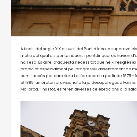
A finals del segle XIX el nucli del Pont d’Inca ja superava e
motiu pel qual els pontdinquers i pontdinqueres havien d’ana
na Tesa. És arrel d’aquesta necessitat que néix
l’església
propiciat especialment pel progressiu assentament de maga
com l’accés per carretera i el ferrocarril a partir de 1875–
el 1889, un oratori provisional a la ja desapareguda Fariner
Mallorca. Fins i tot, es feren diverses celebracions a la sal