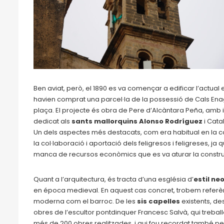
Ben aviat, però, el 1890 es va començar a edificar l’actual e
havien comprat una parcel·la de la possessió de Cals Enagi
plaça. El projecte és obra de Pere d’Alcàntara Peña, amb 
dedicat als
sants mallorquins Alonso Rodríguez
i Cata
Un dels aspectes més destacats, com era habitual en la co
la col·laboració i aportació dels feligresos i feligreses, j
manca de recursos econòmics que es va aturar la constru
Quant a l’arquitectura, és tracta d’una església d’
estil ne
en época medieval. En aquest cas concret, trobem referèn
moderna com el barroc. De les
sis capelles
existents, d
obres de l’escultor pontdinquer Francesc Salvà, qui treballà
més de 200 obres realitzades, i qui fou recordat també per