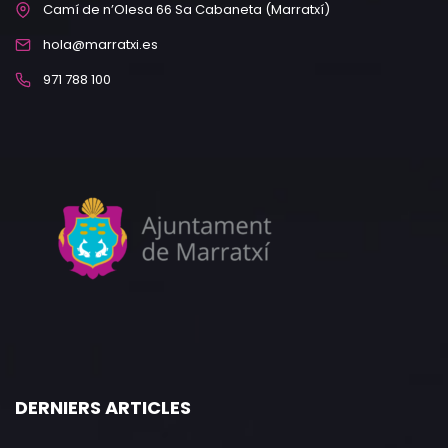
Camí de n’Olesa 66 Sa Cabaneta (Marratxí)
hola@marratxi.es
971 788 100
DERNIERS ARTICLES