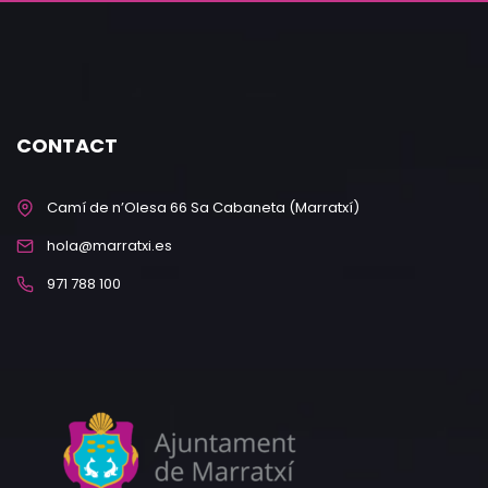
CONTACT
Camí de n’Olesa 66 Sa Cabaneta (Marratxí)
hola@marratxi.es
971 788 100