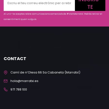
TE
Al unir-te aceptes rebre comunicacions comercials de #VisitMarratxí. Podràs retirar el
consentiment quan vulguis.
CONTACT
Camí de n’Olesa 66 Sa Cabaneta (Marratxí)
hola@marratxi.es
971 788 100