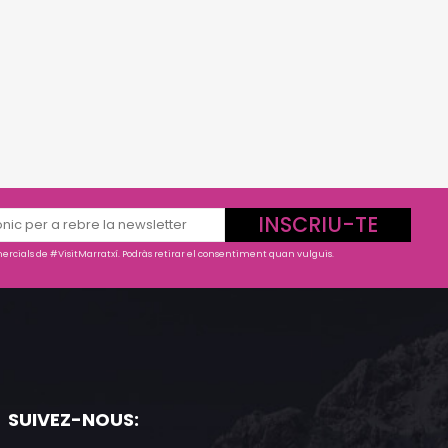
INSCRIU-TE
rcials de #VisitMarratxí. Podràs retirar el consentiment quan vulguis.
SUIVEZ-NOUS: