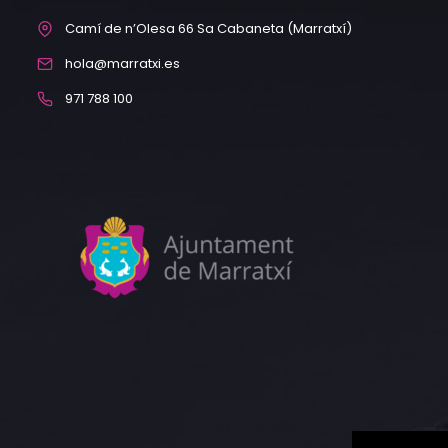
Camí de n’Olesa 66 Sa Cabaneta (Marratxí)
hola@marratxi.es
971 788 100