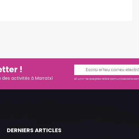
tter !
es activités à Marratxí
Al unir-te aceptes rebre comunicacions come
DERNIERS ARTICLES