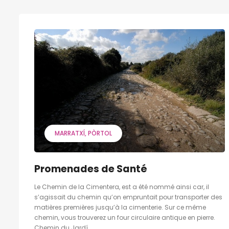
MARRATXÍ
PÒRTOL
Promenades de Santé
Le Chemin de la Cimentera, est a été nommé ainsi car, il
s’agissait du chemin qu’on empruntait pour transporter des
matières premières jusqu’à la cimenterie. Sur ce même
chemin, vous trouverez un four circulaire antique en pierre.
Chemin du Jardí...