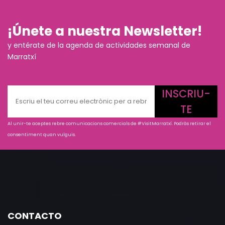
¡Únete a nuestra Newsletter!
y entérate de la agenda de actividades semanal de
Marratxí
INSCRIU-
TE
Al unir-te aceptes rebre comunicacions comercials de #VisitMarratxí. Podràs retirar el
consentiment quan vulguis.
CONTACTO