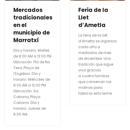
Mercados
Feria de la
tradicionales
Llet
en el
d’Ametla
municipio de
La feria de la Llet
Marratxí
d’Ametla se organiza
cada año a
Día y horario: Martes
mediados de mes
de 8:00 AM a 13:00 PM
de diciembre. Una
Ubicación: Pla de Na
tradición que sigue
Tesa, Plaça de
viva gracias
l’Església. Día y
a cuatro familias
horario: Miércoles de
que conservan los
8:00 AM a 13:00 PM
molinos para
Ubicación: Sa
fabricar esta leche.
Cabana, Plaça
Cabana. Día y
horario: Jueves de
8:00 AM...