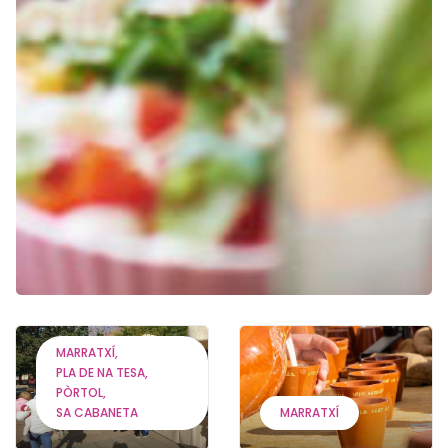
MARRATXÍ
PLA DE NA TESA
PÒRTOL
SA CABANETA
MARRATXÍ