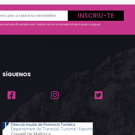
INSCRIU-TE
rcials de #VisitMarratxí. Podràs retirar el consentiment quan vulguis.
SÍGUENOS