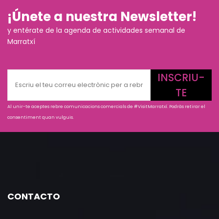
¡Únete a nuestra Newsletter!
y entérate de la agenda de actividades semanal de
Marratxí
INSCRIU-
TE
Al unir-te aceptes rebre comunicacions comercials de #VisitMarratxí. Podràs retirar el
consentiment quan vulguis.
CONTACTO