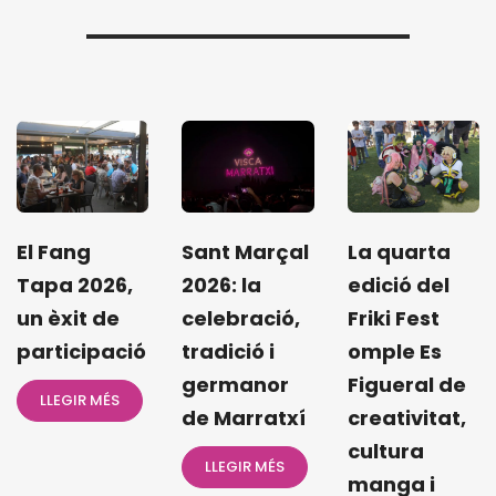
El Fang
Sant Marçal
La quarta
Tapa 2026,
2026: la
edició del
un èxit de
celebració,
Friki Fest
participació
tradició i
omple Es
germanor
Figueral de
LLEGIR MÉS
de Marratxí
creativitat,
cultura
LLEGIR MÉS
manga i