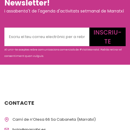
Newsletter!
i assabenta't de l'agenda d'activitats setmanal de Marratxí
INSCRIU-
TE
Al unir-te aceptes rebre comunicacions comercials de #VisitMarratxí. Podràs retirar el
consentiment quan vulguis.
CONTACTE
Camí de n’Olesa 66 Sa Cabaneta (Marratxí)
hola@marratxi.es