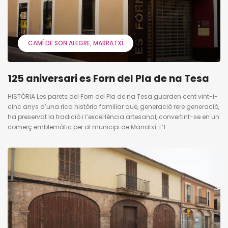
CAMÍ DE SON ALEGRE
MARRATXÍ
125 aniversari es Forn del Pla de na Tesa
HISTÒRIA Les parets del Forn del Pla de na Tesa guarden cent vint-i-
cinc anys d’una rica història familiar que, generació rere generació,
ha preservat la tradició i l’excel·lència artesanal, convertint-se en un
comerç emblemàtic per al municipi de Marratxí. L’1...