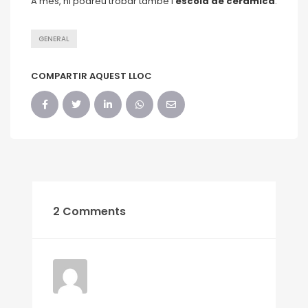
A més, hi podreu trobar també l’
escola de ceràmica
.
GENERAL
COMPARTIR AQUEST LLOC
2 Comments