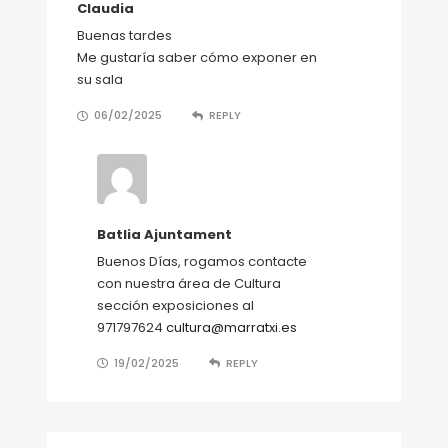
Claudia
Buenas tardes
Me gustaría saber cómo exponer en
su sala
06/02/2025
REPLY
Batlia Ajuntament
Buenos Días, rogamos contacte
con nuestra área de Cultura
sección exposiciones al
971797624
cultura@marratxi.es
19/02/2025
REPLY