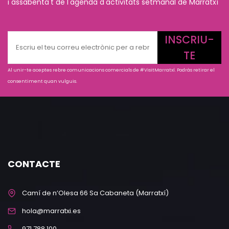
i assabenta't de l'agenda d'activitats setmanal de Marratxí
INSCRIU-
TE
Al unir-te aceptes rebre comunicacions comercials de #VisitMarratxí. Podràs retirar el
consentiment quan vulguis.
CONTACTE
Camí de n’Olesa 66 Sa Cabaneta (Marratxí)
hola@marratxi.es
971 788 100