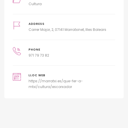
Cultura
ADDRESS
Carrer Major, 2, 07141 Marratxinet, Illes Balears
PHONE
971 79 73 82
LLOC WEB
https://marratxi.es/que-fer-a-
mtxi/cultura/escorxador