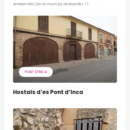
emblemàtic per al municipi de Marratxí. L’1...
PONT D'INCA
Hostals d’es Pont d’Inca