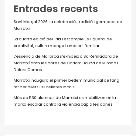
Entrades recents
Sant Marçal 2026: la celebració, tradició i germanor de
Marratxí
La quarta edició del Friki Fest omple Es Figueral de
creativitat, cultura manga i ambient familiar
L’essència de Mallorca s’exhibeix a Sa Refinadora de
Marratxí amb les obres de Carlota Bauzá de Mirabó i
Dolors Comas
Marratxí inaugura el primer betlem municipal de fang
fet per ollers i siurelleres locals
Més de 530 alumnes de Marratxí es mobilitzen en la
marxa escolar contra la violència cap a les dones