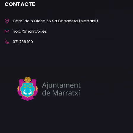
CONTACTE
Camí de n’Olesa 66 Sa Cabaneta (Marratxí)
hola@marratxi.es
971 788 100