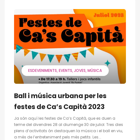
ESDEVENIMENTS
EVENTS
JOVES
MÚSICA
Ball i música urbana per les
festes de Ca’s Capità 2023
Ja són aquí les festes de Ca’s Capità, que es duen a
terme del divendres 28 al diumenge 30 de juliol. Tres dies
plens d’activitats ón destaquen la música i el ball en viu,
a més de l’entreteniment pels més petits. Les...