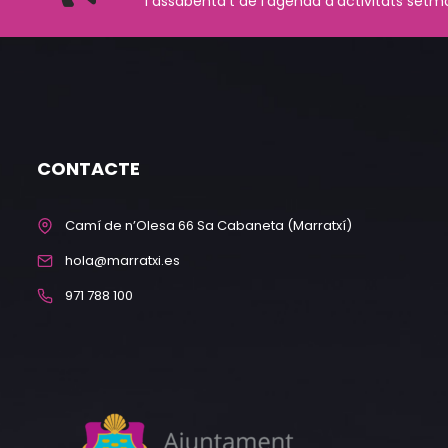
i assabenta't de l'agenda d'activitats setm
CONTACTE
Camí de n’Olesa 66 Sa Cabaneta (Marratxí)
hola@marratxi.es
971 788 100