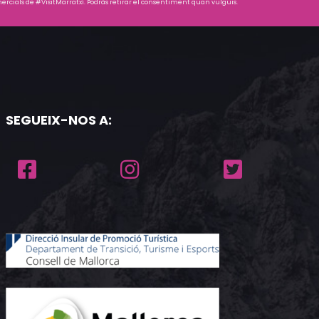
rcials de #VisitMarratxí. Podràs retirar el consentiment quan vulguis.
SEGUEIX-NOS A: