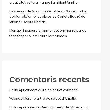
creativitat, cultura manga i ambient familiar
L’essència de Mallorca s’exhibeix a Sa Refinadora
de Marratxí amb les obres de Carlota Bauzá de
Mirabó i Dolors Comas
Marratxí inaugura el primer betlem municipal de
fang fet per ollers i siurelleres locals
Comentaris recents
Batlia Ajuntament
a
Fira de sa Llet d’Ametla
Yolanda Moreno
a
Fira de sa Llet d’Ametla
Batlia Ajuntament
a
Dies Europeus de l’Artesania al