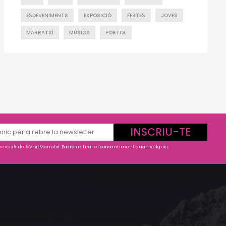
ESDEVENIMENTS
EXPOSICIÓ
FESTES
JOVES
MARRATXÍ
MÚSICA
PORTOL
INSCRIU-TE
rcials de #VisitMarratxí. Podràs retirar el consentiment quan vulguis.