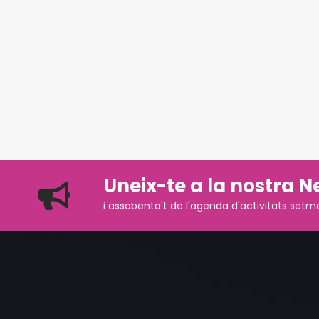
Uneix-te a la nostra N
i assabenta't de l'agenda d'activitats setm