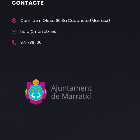
CONTACTE
Camí de n’Olesa 66 Sa Cabaneta (Marratxí)
hola@marratxi.es
971 788 100