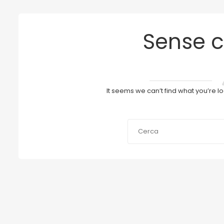
Sense c
It seems we can’t find what you’re l