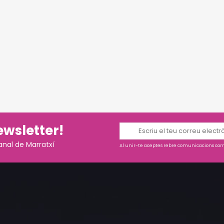
ewsletter!
anal de Marratxí
Al unir-te aceptes rebre comunicacions come