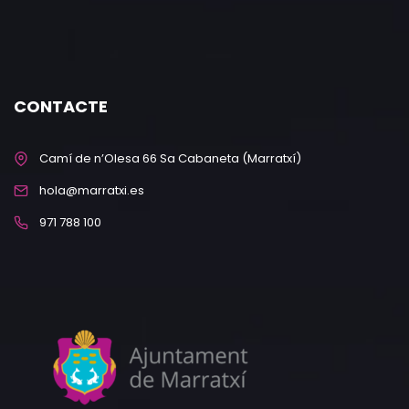
CONTACTE
Camí de n’Olesa 66 Sa Cabaneta (Marratxí)
hola@marratxi.es
971 788 100