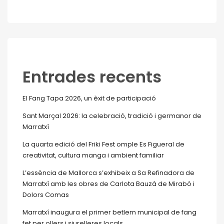
Entrades recents
El Fang Tapa 2026, un èxit de participació
Sant Marçal 2026: la celebració, tradició i germanor de
Marratxí
La quarta edició del Friki Fest omple Es Figueral de
creativitat, cultura manga i ambient familiar
L’essència de Mallorca s’exhibeix a Sa Refinadora de
Marratxí amb les obres de Carlota Bauzá de Mirabó i
Dolors Comas
Marratxí inaugura el primer betlem municipal de fang
fet per ollers i siurelleres locals