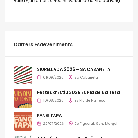
Batlia Ajuntament
a
40e Aniversari de la Fira del Fang
Darrers Esdeveniments
SIURELLADA 2026 – SA CABANETA
01/09/2026
Sa Cabaneta
Festes d’Estiu 2026 Es Pla de Na Tesa
10/08/2026
Es Pla de Na Tesa
FANG TAPA
22/07/2026
Es Figueral
Sant Marçal