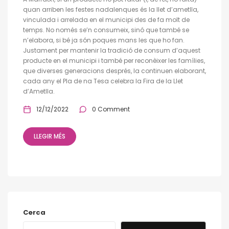
quan arriben les festes nadalenques és la llet d’ametlla,
vinculada i arrelada en el municipi des de fa molt de
temps. No només se’n consumeix, sinó que també se
n’elabora, si bé ja són poques mans les que ho fan.
Justament per mantenir la tradició de consum d’aquest
producte en el municipi i també per reconèixer les famílies,
que diverses generacions després, la continuen elaborant,
cada any el Pla de na Tesa celebra la Fira de la Llet
d’Ametlla.
12/12/2022
0 Comment
LLEGIR MÉS
Cerca