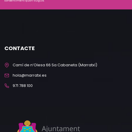
consentiment quan vulguis.
CONTACTE
Camí de n’Olesa 66 Sa Cabaneta (Marratxí)
hola@marratxi.es
971 788 100