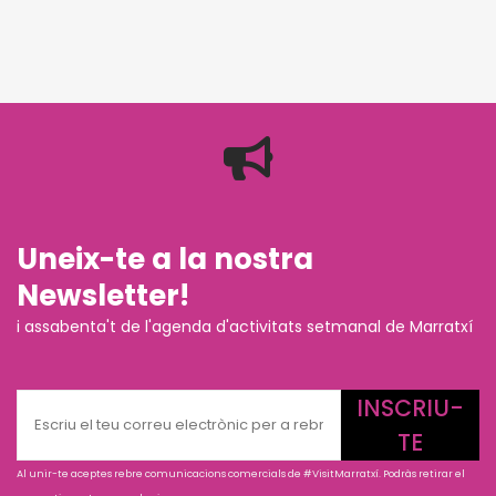
Uneix-te a la nostra
Newsletter!
i assabenta't de l'agenda d'activitats setmanal de Marratxí
INSCRIU-
TE
Al unir-te aceptes rebre comunicacions comercials de #VisitMarratxí. Podràs retirar el