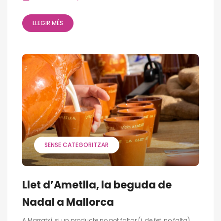
LLEGIR MÉS
SENSE CATEGORITZAR
Llet d’Ametlla, la beguda de
Nadal a Mallorca
A Marratxí, si un producte no pot faltar (i, de fet, no falta)