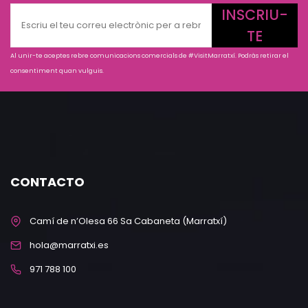
INSCRIU-
TE
Al unir-te aceptes rebre comunicacions comercials de #VisitMarratxí. Podràs retirar el
consentiment quan vulguis.
CONTACTO
Camí de n’Olesa 66 Sa Cabaneta (Marratxí)
hola@marratxi.es
971 788 100