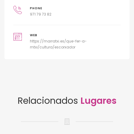
PHONE
971 79 73 82
WEB
https://marratxi.es/que-fer-a-
mtxi/cultura/escorxador
Relacionados
Lugares