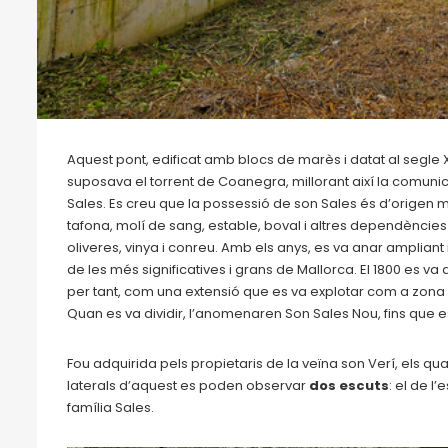
Aquest pont, edificat amb blocs de marès i datat al segle X
suposava el torrent de Coanegra, millorant així la comuni
Sales. Es creu que la possessió de son Sales és d’origen
tafona, molí de sang, estable, boval i altres dependències
oliveres, vinya i conreu. Amb els anys, es va anar ampliant
de les més significatives i grans de Mallorca. El 1800 es va 
per tant, com una extensió que es va explotar com a zona ra
Quan es va dividir, l’anomenaren Son Sales Nou, fins que es 
Fou adquirida pels propietaris de la veïna son Verí, els qu
laterals d’aquest es poden observar
dos escuts
: el de l
família Sales.