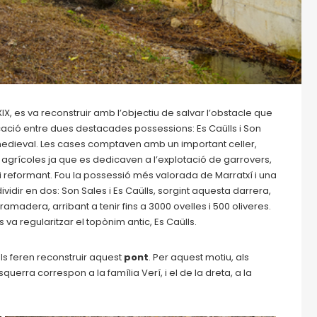
IX, es va reconstruir amb l’objectiu de salvar l’obstacle que
cació entre dues destacades possessions: Es Caülls i Son
 medieval. Les cases comptaven amb un important celler,
 agrícoles ja que es dedicaven a l’explotació de garrovers,
 i reformant. Fou la possessió més valorada de Marratxí i una
dividir en dos: Son Sales i Es Caülls, sorgint aquesta darrera,
madera, arribant a tenir fins a 3000 ovelles i 500 oliveres.
va regularitzar el topònim antic, Es Caülls.
als feren reconstruir aquest
pont
. Per aquest motiu, als
’esquerra correspon a la família Verí, i el de la dreta, a la