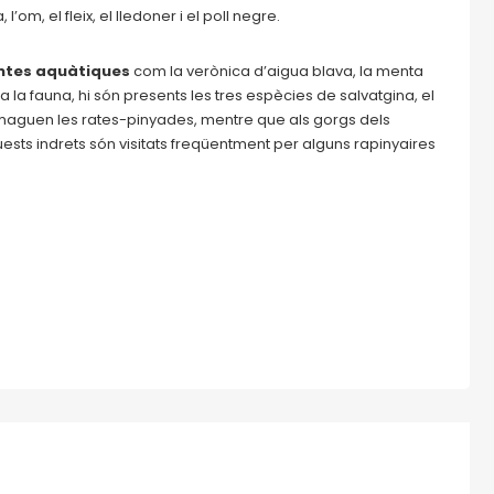
’om, el fleix, el lledoner i el poll negre.
ntes aquàtiques
com la verònica d’aigua blava, la menta
a la fauna, hi són presents les tres espècies de salvatgina, el
i amaguen les rates-pinyades, mentre que als gorgs dels
quests indrets són visitats freqüentment per alguns rapinyaires