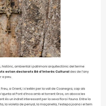
c
, històric, ambiental i patrimoni arquitectònic del terme
ts estan declarats Bé d’Interès Cultural
des de l’any
r a peu.
eu, a Orient, i s’extén per la vall de Coanegra, cap als
s’ajunta al Pont d’Inca amb el torrent Gros, on aboca les
nt és un indret interessant per la seva flora i fauna. Entre la
 la violeta de penyal, la maçanella, l’estepa joana i el tem