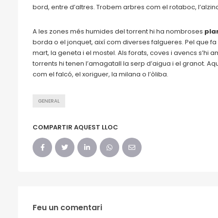
bord, entre d’altres. Trobem arbres com el rotaboc, l’alzina, l
A les zones més humides del torrent hi ha nombroses
pla
borda o el jonquet, així com diverses falgueres. Pel que fa 
mart, la geneta i el mostel. Als forats, coves i avencs s’h
torrents hi tenen l’amagatall la serp d’aigua i el granot. A
com el falcó, el xoriguer, la milana o l’òliba.
GENERAL
COMPARTIR AQUEST LLOC
Feu un comentari