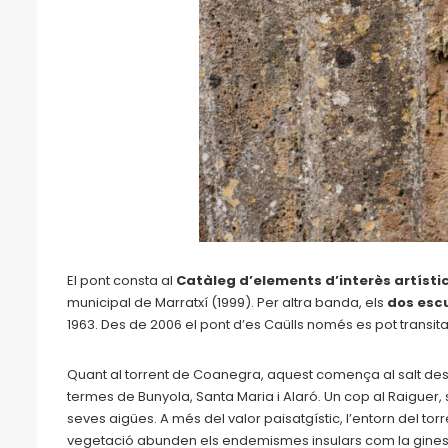
El pont consta al
Catàleg d’elements d’interès artísti
municipal de Marratxí (1999). Per altra banda, els
dos escu
1963. Des de 2006 el pont d’es Caülls només es pot transita
Quant al torrent de Coanegra, aquest comença al salt des Fr
termes de Bunyola, Santa Maria i Alaró. Un cop al Raiguer, 
seves aigües. A més del valor paisatgístic, l’entorn del torre
vegetació abunden els endemismes insulars com la ginesta,