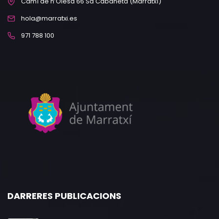
Camí de n’Olesa 66 Sa Cabaneta (Marratxí)
hola@marratxi.es
971 788 100
DARRERES PUBLICACIONS