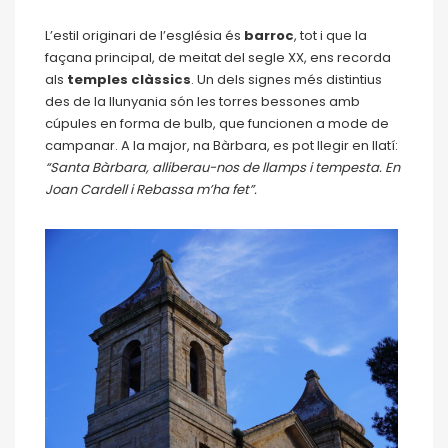
L’estil originari de l’església és
barroc
, tot i que la
façana principal, de meitat del segle XX, ens recorda
als
temples clàssics
. Un dels signes més distintius
des de la llunyania són les torres bessones amb
cúpules en forma de bulb, que funcionen a mode de
campanar. A la major, na Bàrbara, es pot llegir en llatí:
“Santa Bàrbara, alliberau-nos de llamps i tempesta. En
Joan Cardell i Rebassa m’ha fet”.