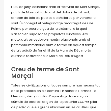
El 30 de juny, coincidint amb la festivitat de Sant Marçal,
patró de Marratxí i advocat del dolor i de tot mal,
arriben de tots els pobles de Mallorca per venerar al
sant. És conegut el pelegrinatge recorregut des de
Palma per beure aigua de la cisterna, a la qual
s’associen suposades propietats curatives. Així
mateix, altres esdeveniments relacionats amb el
patrimoni immaterial duits a terme en aquest temlpe
és la tradició de fer el llit de la Mare de Déu morta
durant la festivitat de la Mare de Déu d’Agost.
Creu de terme de Sant
Marçal
Totes les civilitzacions antigues sempre han necessitat
de la protecció en els camins. En honor a Hermes –o
Mercuri–, déu guardià d’aquests, ja foren alçats
cúmuls de pedres, origen de la posterior
herma
, pilar
de pedra que els grecs ubicaven en les cruïlles i que