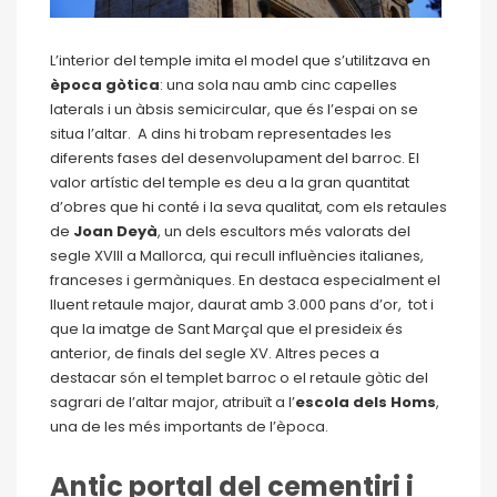
L’interior del temple imita el model que s’utilitzava en
època gòtica
: una sola nau amb cinc capelles
laterals i un àbsis semicircular, que és l’espai on se
situa l’altar. A dins hi trobam representades les
diferents fases del desenvolupament del barroc. El
valor artístic del temple es deu a la gran quantitat
d’obres que hi conté i la seva qualitat, com els retaules
de
Joan Deyà
, un dels escultors més valorats del
segle XVIII a Mallorca, qui recull influències italianes,
franceses i germàniques. En destaca especialment el
lluent retaule major, daurat amb 3.000 pans d’or, tot i
que la imatge de Sant Marçal que el presideix és
anterior, de finals del segle XV. Altres peces a
destacar són el templet barroc o el retaule gòtic del
sagrari de l’altar major, atribuït a l’
escola dels Homs
,
una de les més importants de l’època.
Antic portal del cementiri i