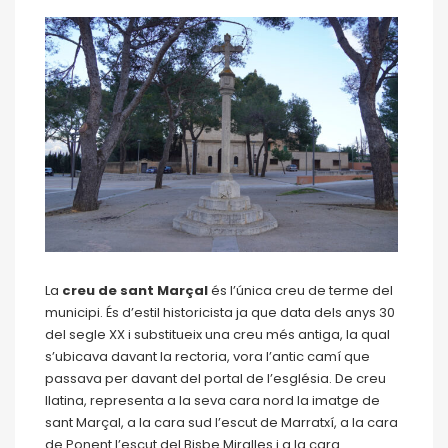
La
creu de sant Marçal
és l’única creu de terme del
municipi. És d’estil historicista ja que data dels anys 30
del segle XX i substitueix una creu més antiga, la qual
s’ubicava davant la rectoria, vora l’antic camí que
passava per davant del portal de l’església. De creu
llatina, representa a la seva cara nord la imatge de
sant Marçal, a la cara sud l’escut de Marratxí, a la cara
de Ponent l’escut del Bisbe Miralles i a la cara