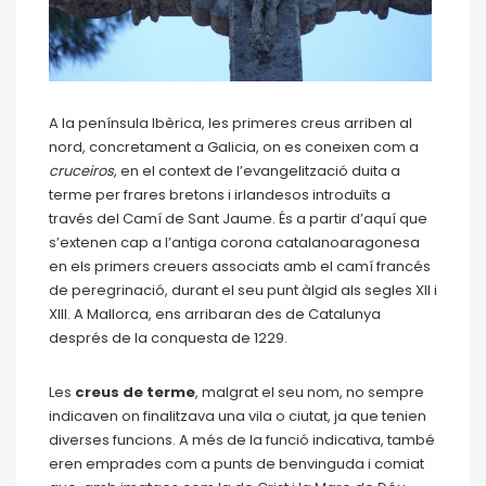
A la península Ibèrica, les primeres creus arriben al
nord, concretament a Galicia, on es coneixen com a
cruceiros
, en el context de l’evangelització duita a
terme per frares bretons i irlandesos introduïts a
través del Camí de Sant Jaume. És a partir d’aquí que
s’extenen cap a l’antiga corona catalanoaragonesa
en els primers creuers associats amb el camí francés
de peregrinació, durant el seu punt àlgid als segles XII i
XIII. A Mallorca, ens arribaran des de Catalunya
després de la conquesta de 1229.
Les
creus de terme
, malgrat el seu nom, no sempre
indicaven on finalitzava una vila o ciutat, ja que tenien
diverses funcions. A més de la funció indicativa, també
eren emprades com a punts de benvinguda i comiat