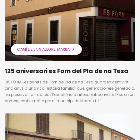
CAMÍ DE SON ALEGRE
MARRATXÍ
125 aniversari es Forn del Pla de na Tesa
HISTÒRIA Les parets del Forn del Pla de na Tesa guarden cent vint-i-
cinc anys d’una rica història familiar que, generació rere generació,
ha preservat la tradició i l’excel·lència artesanal, convertint-se en un
comerç emblemàtic per al municipi de Marratxí. L’1...