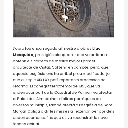
L’obra fou encarregada al mestre d’obres
Lluc
Mesquida
, prestigiós picapedrer que va arribar a
obtenir els càrrecs de mestre major i primer
arquitecte de Ciutat. Cal tenir en compte, però, que
aquesta església ens ha arribat prou modificada, ja
que al segle XIX i XX patí importants processos de
reforma. El conegut terratrèmol de 1851, que va
enderrocar part de la Catedral de Palma, i va afectar
al Palau de l’Almudaina i d’altres parròquies de
diversos municipis, també afectà a l’església de Sant
Marçal. Obligà a dir les misses a l’exterior, per por dels
enderrocaments, fins que es va reconstruir la nova
façana actual.