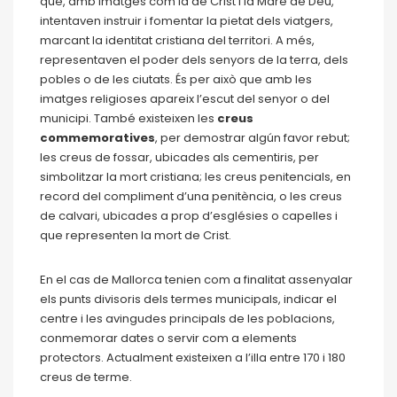
que, amb imatges com la de Crist i la Mare de Déu,
intentaven instruir i fomentar la pietat dels viatgers,
marcant la identitat cristiana del territori. A més,
representaven el poder dels senyors de la terra, dels
pobles o de les ciutats. És per això que amb les
imatges religioses apareix l’escut del senyor o del
municipi. També existeixen les
creus
commemoratives
, per demostrar algún favor rebut;
les creus de fossar, ubicades als cementiris, per
simbolitzar la mort cristiana; les creus penitencials, en
record del compliment d’una penitència, o les creus
de calvari, ubicades a prop d’esglésies o capelles i
que representen la mort de Crist.
En el cas de Mallorca tenien com a finalitat assenyalar
els punts divisoris dels termes municipals, indicar el
centre i les avingudes principals de les poblacions,
conmemorar dates o servir com a elements
protectors. Actualment existeixen a l’illa entre 170 i 180
creus de terme.