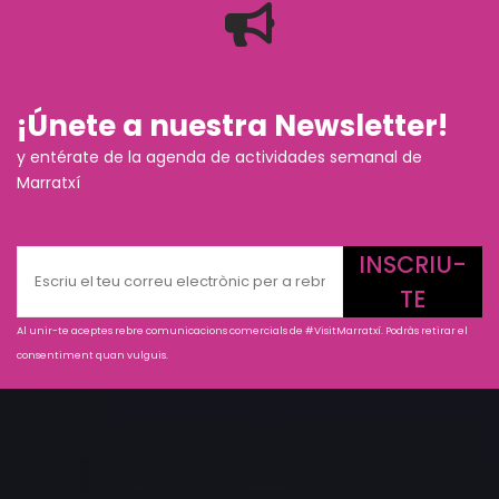
¡Únete a nuestra Newsletter!
y entérate de la agenda de actividades semanal de
Marratxí
INSCRIU-
TE
Al unir-te aceptes rebre comunicacions comercials de #VisitMarratxí. Podràs retirar el
consentiment quan vulguis.