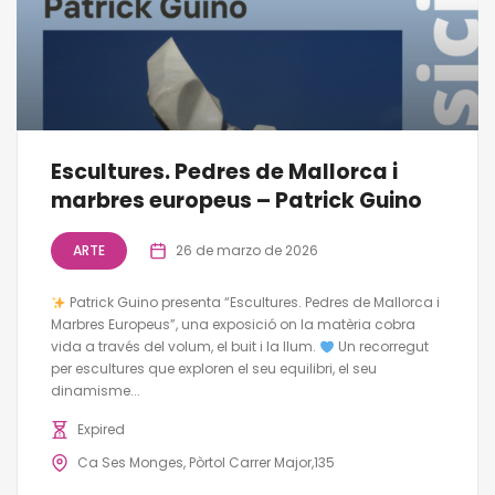
Escultures. Pedres de Mallorca i
marbres europeus – Patrick Guino
ARTE
26 de marzo de 2026
Patrick Guino presenta “Escultures. Pedres de Mallorca i
Marbres Europeus”, una exposició on la matèria cobra
vida a través del volum, el buit i la llum.
Un recorregut
per escultures que exploren el seu equilibri, el seu
dinamisme...
Expired
Ca Ses Monges, Pòrtol Carrer Major,135