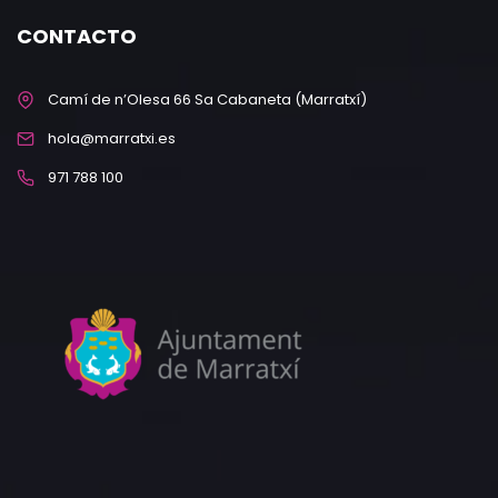
CONTACTO
Camí de n’Olesa 66 Sa Cabaneta (Marratxí)
hola@marratxi.es
971 788 100