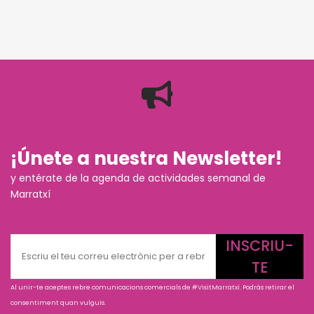
¡Únete a nuestra Newsletter!
y entérate de la agenda de actividades semanal de
Marratxí
INSCRIU-
TE
Al unir-te aceptes rebre comunicacions comercials de #VisitMarratxí. Podràs retirar el
consentiment quan vulguis.