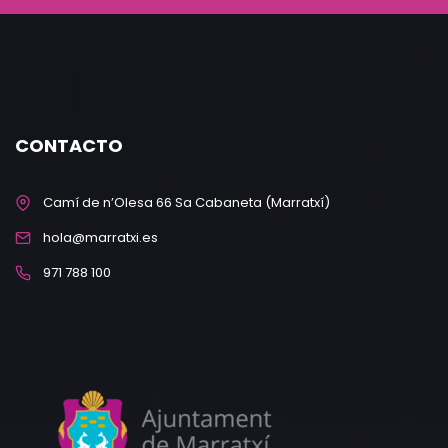
CONTACTO
Camí de n’Olesa 66 Sa Cabaneta (Marratxí)
hola@marratxi.es
971 788 100