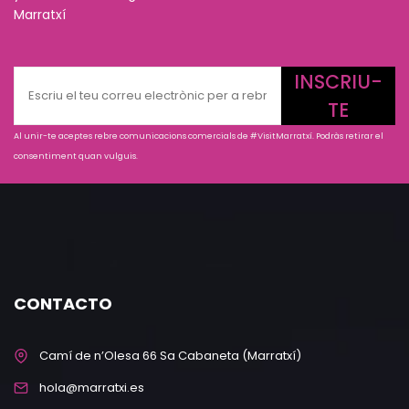
Marratxí
INSCRIU-
TE
Al unir-te aceptes rebre comunicacions comercials de #VisitMarratxí. Podràs retirar el
consentiment quan vulguis.
CONTACTO
Camí de n’Olesa 66 Sa Cabaneta (Marratxí)
hola@marratxi.es