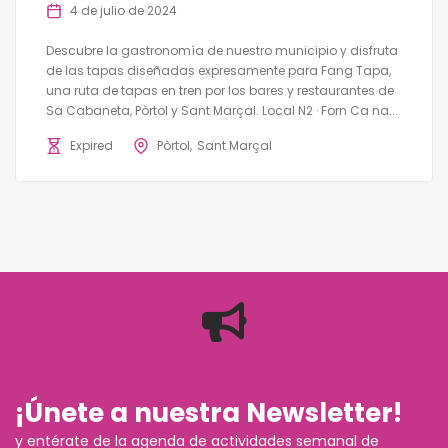
4 de julio de 2024
Descubre la gastronomía de nuestro municipio y disfruta
de las tapas diseñadas expresamente para Fang Tapa,
una ruta de tapas en tren por los bares y restaurantes de
Sa Cabaneta, Pòrtol y Sant Marçal. Local N2 · Forn Ca na...
Expired
Pòrtol
Sant Marçal
¡Únete a nuestra Newsletter!
y entérate de la agenda de actividades semanal de