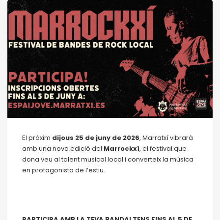
El pròxim
dijous 25 de juny de 2026
, Marratxí vibrarà
amb una nova edició del
Marrockxí
, el festival que
dona veu al talent musical local i converteix la música
en protagonista de l’estiu.
PARTICIPA AMB LA TEVA BANDA! TENS FINS AL 5 DE