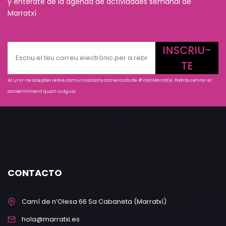
y entérate de la agenda de actividades semanal de
Marratxí
INSCRIU-
TE
Al unir-te aceptes rebre comunicacions comercials de #VisitMarratxí. Podràs retirar el
consentiment quan vulguis.
CONTACTO
Camí de n’Olesa 66 Sa Cabaneta (Marratxí)
hola@marratxi.es