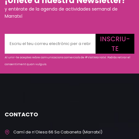
¡Únete a nuestra Newsletter!
y entérate de la agenda de actividades semanal de
Marratxí
INSCRIU-
TE
Al unir-te aceptes rebre comunicacions comercials de #VisitMarratxí. Podràs retirar el
consentiment quan vulguis.
CONTACTO
Camí de n’Olesa 66 Sa Cabaneta (Marratxí)