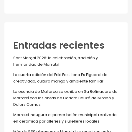
Entradas recientes
Sant Marçal 2026: la celebración, tradición y
hermandad de Marratxí
La cuarta edición del Friki Fest llena Es Figueral de
creatividad, cultura manga y ambiente familiar
La esencia de Mallorca se exhibe en Sa Refinadora de
Marratxí con las obras de Carlota Bauzá de Mirabó y
Dolors Comas
Marratxí inaugura el primer belén municipal realizado
en cerámica por olleries y siurelleres locales
Más de 530 alumnos de Marratxí se movilizan en la