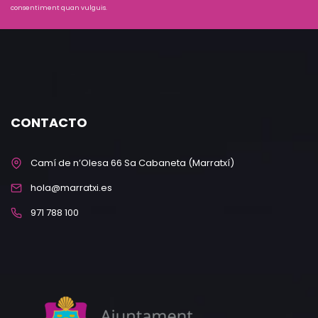
consentiment quan vulguis.
CONTACTO
Camí de n’Olesa 66 Sa Cabaneta (Marratxí)
hola@marratxi.es
971 788 100