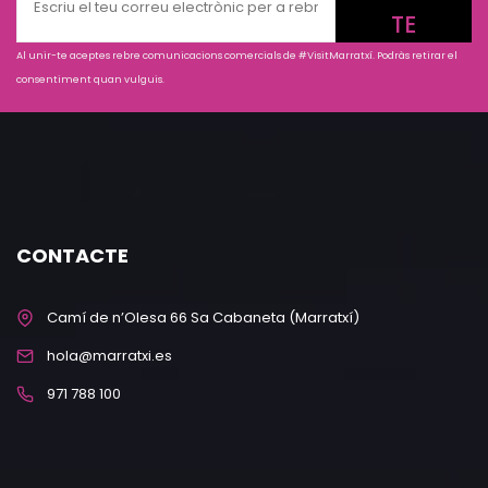
TE
Al unir-te aceptes rebre comunicacions comercials de #VisitMarratxí. Podràs retirar el
consentiment quan vulguis.
CONTACTE
Camí de n’Olesa 66 Sa Cabaneta (Marratxí)
hola@marratxi.es
971 788 100