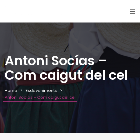
Antoni Socías –
Com caigut del cel
Home
Esdeveniments
Antoni Socías – Com caigut del cel