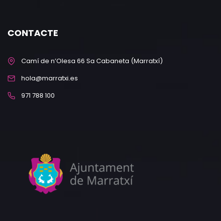
CONTACTE
Camí de n’Olesa 66 Sa Cabaneta (Marratxí)
hola@marratxi.es
971 788 100