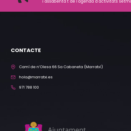
i assabenta't de l'agenda d'activitats setm
CONTACTE
Camí de n’Olesa 66 Sa Cabaneta (Marratxí)
hola@marratxi.es
971 788 100