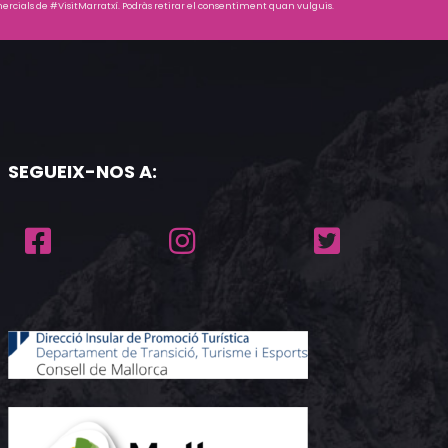
rcials de #VisitMarratxí. Podràs retirar el consentiment quan vulguis.
SEGUEIX-NOS A: