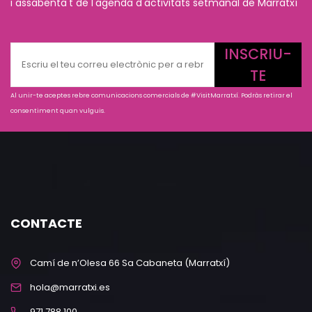
i assabenta't de l'agenda d'activitats setmanal de Marratxí
INSCRIU-
TE
Al unir-te aceptes rebre comunicacions comercials de #VisitMarratxí. Podràs retirar el
consentiment quan vulguis.
CONTACTE
Camí de n’Olesa 66 Sa Cabaneta (Marratxí)
hola@marratxi.es
971 788 100