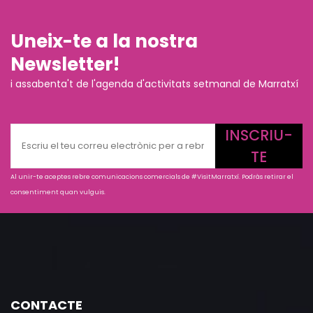
Uneix-te a la nostra
Newsletter!
i assabenta't de l'agenda d'activitats setmanal de Marratxí
INSCRIU-
TE
Al unir-te aceptes rebre comunicacions comercials de #VisitMarratxí. Podràs retirar el
consentiment quan vulguis.
CONTACTE