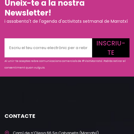
Uneix-te a la nostra
Newsletter!
i assabenta't de l'agenda d'activitats setmanal de Marratxí
INSCRIU-
TE
Al unir-te aceptes rebre comunicacions comercials de #VisitMarratxí. Podràs retirar el
consentiment quan vulguis.
CONTACTE
Camí de n’Olesa 66 Sa Cabaneta (Marratxí)