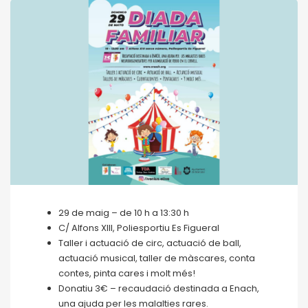
29 de maig – de 10 h a 13:30 h
C/ Alfons XIII, Poliesportiu Es Figueral
Taller i actuació de circ, actuació de ball,
actuació musical, taller de màscares, conta
contes, pinta cares i molt més!
Donatiu 3€ – recaudació destinada a Enach,
una ajuda per les malalties rares.