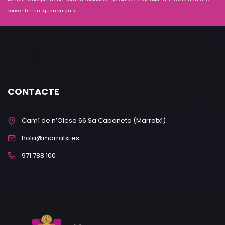
consentiment quan vulguis.
CONTACTE
Camí de n’Olesa 66 Sa Cabaneta (Marratxí)
hola@marratxi.es
971 788 100