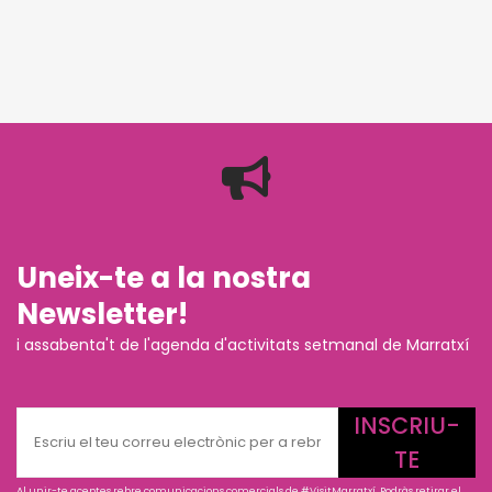
Uneix-te a la nostra
Newsletter!
i assabenta't de l'agenda d'activitats setmanal de Marratxí
INSCRIU-
TE
Al unir-te aceptes rebre comunicacions comercials de #VisitMarratxí. Podràs retirar el