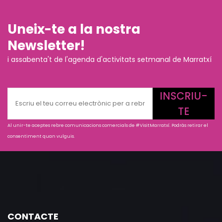
Uneix-te a la nostra
Newsletter!
i assabenta't de l'agenda d'activitats setmanal de Marratxí
INSCRIU-
TE
Al unir-te aceptes rebre comunicacions comercials de #VisitMarratxí. Podràs retirar el
consentiment quan vulguis.
CONTACTE