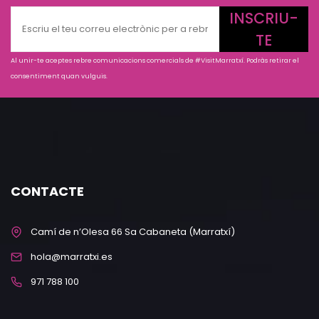
INSCRIU-
TE
Al unir-te aceptes rebre comunicacions comercials de #VisitMarratxí. Podràs retirar el
consentiment quan vulguis.
CONTACTE
Camí de n’Olesa 66 Sa Cabaneta (Marratxí)
hola@marratxi.es
971 788 100