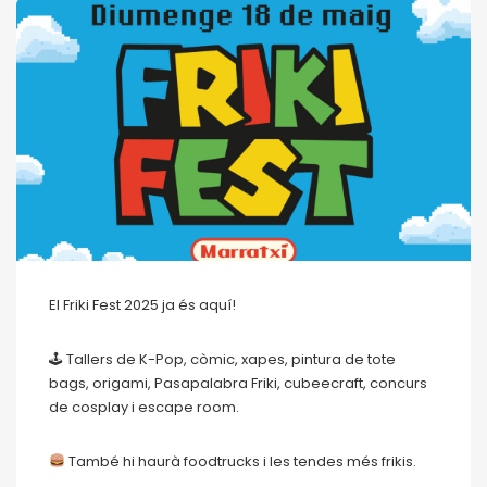
El Friki Fest 2025 ja és aquí!
🕹 Tallers de K-Pop, còmic, xapes, pintura de tote
bags, origami, Pasapalabra Friki, cubeecraft, concurs
de cosplay i escape room.
També hi haurà foodtrucks i les tendes més frikis.