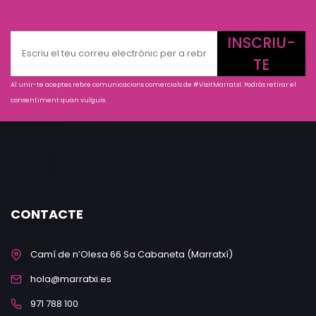
INSCRIU-
TE
Al unir-te aceptes rebre comunicacions comercials de #VisitMarratxí. Podràs retirar el
consentiment quan vulguis.
CONTACTE
Camí de n’Olesa 66 Sa Cabaneta (Marratxí)
hola@marratxi.es
971 788 100