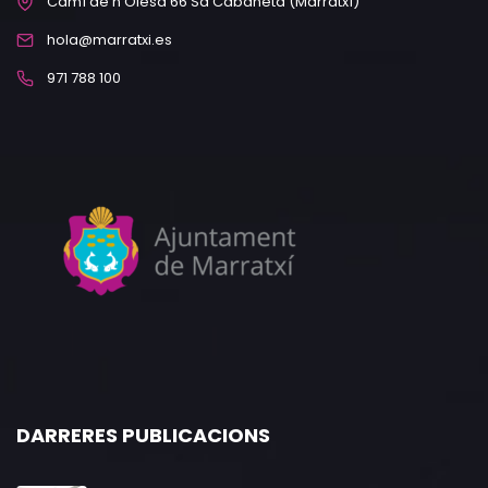
Camí de n’Olesa 66 Sa Cabaneta (Marratxí)
hola@marratxi.es
971 788 100
DARRERES PUBLICACIONS