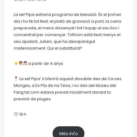
La xef Pipa estrena programa de televisió. És el primer
dia i ho té tot llest: el plató de gravació a punt, la cuina
preparada, el menú dissenyat i tot l’equip al seu lloc i
concentrat per començar. Tothom està llest menys el
seu ajudant, Juliani, que ha desaparegut
misteriosament. Qui el substituirà?
a partir de 4 anys
La xef Pipa’ s’oferirà aquest dissabte des de Ca ses
Monges, a Es Pla de na Tesa, i no des del Museu del
Fang tal com estava previst inicialment davant la
previsió de pluges.
19 h
Més Info