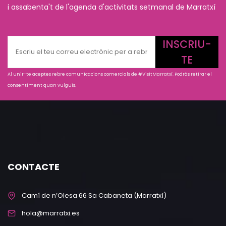
i assabenta't de l'agenda d'activitats setmanal de Marratxí
INSCRIU-
TE
Al unir-te aceptes rebre comunicacions comercials de #VisitMarratxí. Podràs retirar el
consentiment quan vulguis.
CONTACTE
Camí de n’Olesa 66 Sa Cabaneta (Marratxí)
hola@marratxi.es