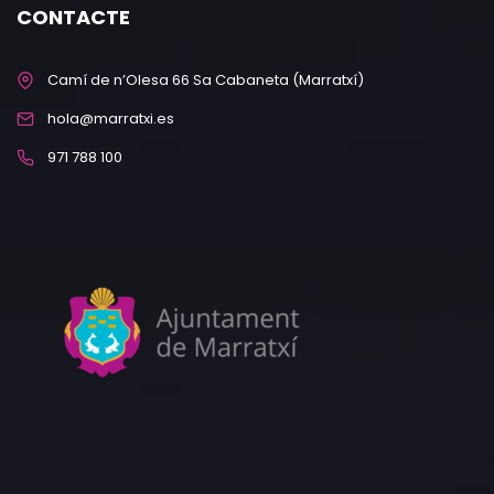
CONTACTE
Camí de n’Olesa 66 Sa Cabaneta (Marratxí)
hola@marratxi.es
971 788 100