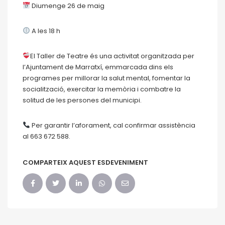
Diumenge 26 de maig
A les 18 h
El Taller de Teatre és una activitat organitzada per
l’Ajuntament de Marratxí, emmarcada dins els
programes per millorar la salut mental, fomentar la
socialització, exercitar la memòria i combatre la
solitud de les persones del municipi.
Per garantir l’aforament, cal confirmar assistència
al 663 672 588.
COMPARTEIX AQUEST ESDEVENIMENT