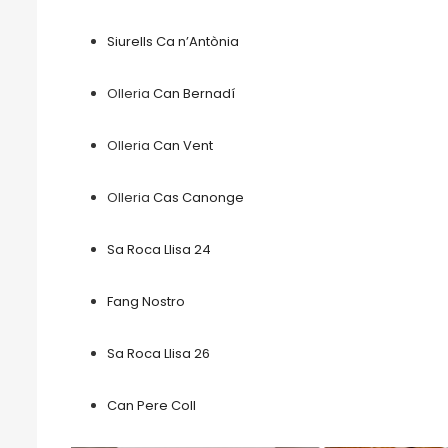
Siurells Ca n’Antònia
Olleria
Can Bernadí
Olleria
Can Vent
Olleria
Cas Canonge
Sa Roca Llisa 24
Fang Nostro
Sa Roca Llisa 26
Can Pere Coll