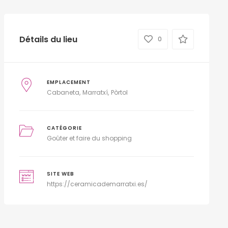
Détails du lieu
0
EMPLACEMENT
Cabaneta
Marratxí
Pòrtol
CATÉGORIE
Goûter et faire du shopping
SITE WEB
https://ceramicademarratxi.es/