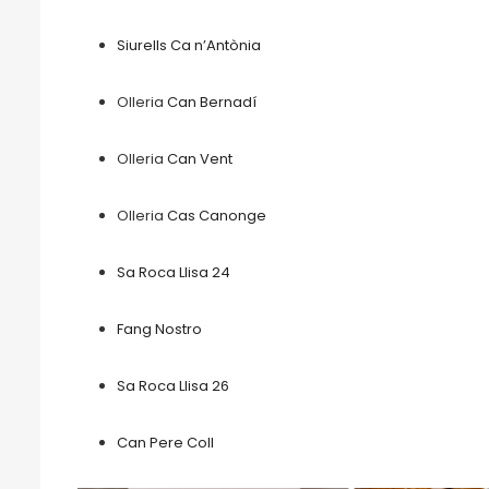
Siurells Ca n’Antònia
Olleria
Can Bernadí
Olleria
Can Vent
Olleria
Cas Canonge
Sa Roca Llisa 24
Fang Nostro
Sa Roca Llisa 26
Can Pere Coll