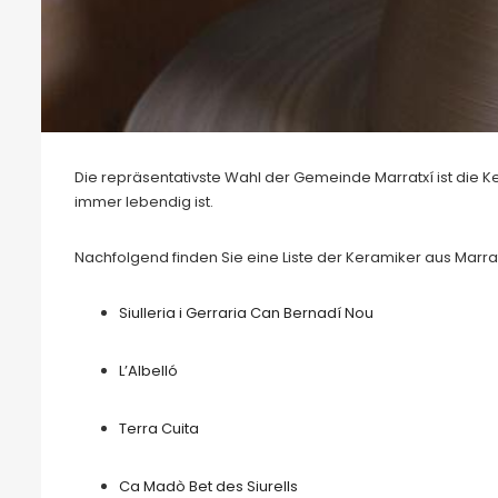
Die repräsentativste Wahl der Gemeinde Marratxí ist die Ke
immer lebendig ist.
Nachfolgend finden Sie eine Liste der Keramiker aus Marrat
Siulleria i Gerraria Can Bernadí Nou
L’Albelló
Terra Cuita
Ca Madò Bet des Siurells