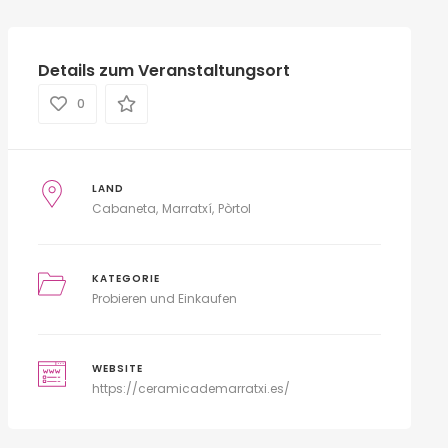
Details zum Veranstaltungsort
0
LAND
Cabaneta
Marratxí
Pòrtol
KATEGORIE
Probieren und Einkaufen
WEBSITE
https://ceramicademarratxi.es/