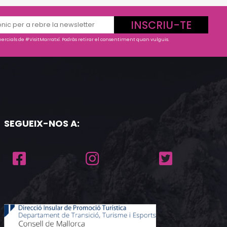
INSCRIU-TE
rcials de #VisitMarratxí. Podràs retirar el consentiment quan vulguis.
SEGUEIX-NOS A: